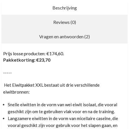
Beschrijving
Reviews (0)
Voordeelpakket
3
Nieuwe recensie schrijven
Vragen en antwoorden (2)
Klant Vraag:
Welke supplementen voor Fitness
1
Prijs losse producten: €174,60.
Ik zag op jullie site een voordeelpakket met shakes
Pakketkorting: €23,70
Klant Vraag:
en repen. Moet ik daar dan nog wrl bij eten of niet?
-----
als ik het xxl pakket neem heb ik dat genoeg om te
Mvg wey la haye
trainen bij fitness of wat zou ik dan allemaal moeten
Het Eiwitpakket XXL bestaat uit drie verschillende
gebruiken of kopen ?
eiwitbronnen:
Het voordeelpakket bevat een aantal
voedingsupplementen. Deze zijn inderdaad bedoeld
Snelle eiwitten in de vorm van wei eiwit isolaat, die vooral
Hoi Danny,
als aanvulling op regulier voedsel. In geval van een
geschikt zijn om te gebruiken vlak voor en na de training.
eiwitdieet wordt het reguliere voedsel
Langzamere eiwitten in de vorm van micellaire caseïne, die
In principe heb je geen supplementen 'nodig'. Ze
teruggebracht tot hoofdzakelijk groenten bij de
vooral geschikt zijn voor gebruik voor het slapen gaan, en
kunnen je progressie wel versnellen en ze kunnen
eiwitshakes.