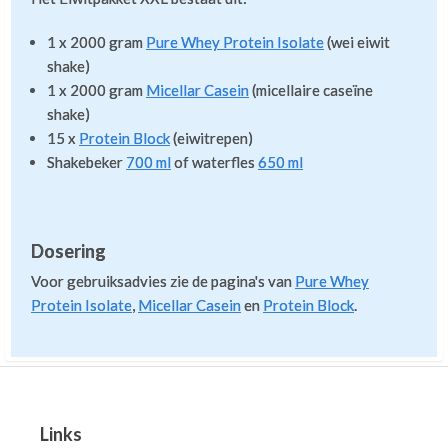
Maar als je daar niet van houdt dan zijn capsules een
makkelijk alternatief.
1 x 2000 gram
Pure Whey Protein Isolate
(wei eiwit
shake)
Wei eiwit heeft overigens nog een voordeel boven de
1 x 2000 gram
Micellar Casein
(micellaire caseïne
meeste eiwitten ind e voeding: het wordt heel snel
shake)
opgenomen en het zit barstensvol essentiële
aminozuren. Dat maakt het heel geschikt om kort
15 x
Protein Block
(eiwitrepen)
voor of na een training te gebruiken.
Shakebeker
700 ml
of waterfles
650 ml
Dosering
Voor gebruiksadvies zie de pagina's van
Pure Whey
Protein Isolate
,
Micellar Casein
en
Protein Block
.
Links