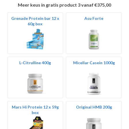
Meer keus in gratis product 3 vanaf €375,00
Grenade Protein bar 12 x
Asu Forte
60g box
L-Citrulline 400g
Micellar Casein 1000g
Mars Hi Protein 12 x 59g
Original HMB 200g
box