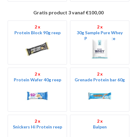
Gratis product 3 vanaf €100,00
2 x
2 x
Protein Block 90g reep
30g Sample Pure Whey
Protein Isolate
2 x
2 x
Protein Wafer 40g reep
Grenade Protein bar 60g
2 x
2 x
Snickers Hi Protein reep
Balpen