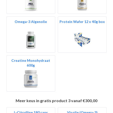
Omega-3 Algenolie
Protein Wafer 12 x 40g box
Creatine Monohydraat
600g
Meer keus in gratis product 3 vanaf €300,00
L-Citrulline 180 caps
Visolie (Omega-3)