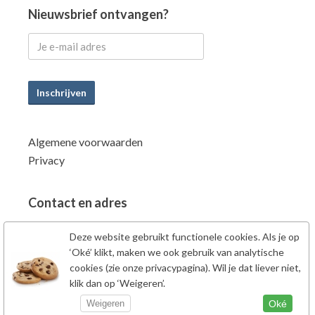
Nieuwsbrief ontvangen?
Inschrijven
Algemene voorwaarden
Privacy
Contact en adres
Power Supplements BV
Deze website gebruikt functionele cookies. Als je op
Fahrenheitstraat 7
‘Oké’ klikt, maken we ook gebruik van analytische
6662PZ Elst Gld
cookies (zie onze privacypagina). Wil je dat liever niet,
klik dan op ‘Weigeren’.
Nederland
Tel: 0481-707138
Oké
Weigeren