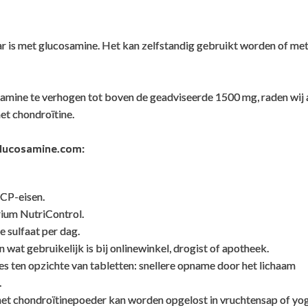
ar is met glucosamine. Het kan zelfstandig gebruikt worden of me
itine. Dit is vanuit kraakbeen van runderen gewonnen. Hoe zit dit 
mine te verhogen tot boven de geadviseerde 1500 mg, raden wij
et chondroïtine.
en worden als de beste én veiligste chondroïtine die te krijgen i
chondroïtine is 'the real deal'; hetzelfde materiaal als wat in de 
Glucosamine.com:
en we zeggen dat deze chondroïtine BSE vrij is om de volgende re
CP-eisen.
rium NutriControl.
 zijn (prionen zijn de 'verkeerd gevouwen' eiwitten die BSE veroorz
 sulfaat per dag.
n wat gebruikelijk is bij onlinewinkel, drogist of apotheek.
zymatische hydrolyse van kraakbeenweefsel. Kraakbeenweefsel beh
es ten opzichte van tabletten: snellere opname door het lichaam
gevaar) van dierlijke grondstoffen.
.
en uit landen die niet genoemd worden in document 9CFR94.18 va
het chondroïtinepoeder kan worden opgelost in vruchtensap of yog