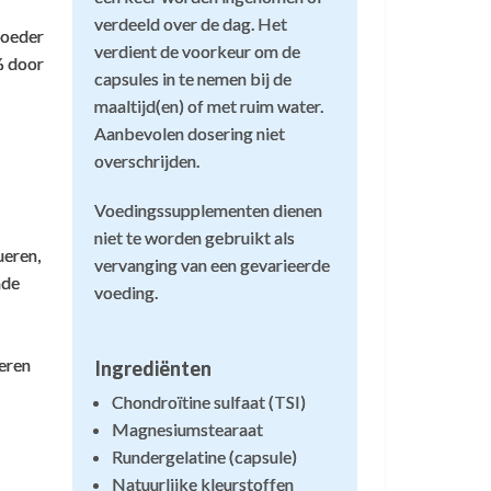
verdeeld over de dag. Het
poeder
verdient de voorkeur om de
natriumhydroxide. Dit is een van de
% door
capsules in te nemen bij de
maaltijd(en) of met ruim water.
is en dat het eindproduct BSE-vrij is.
Aanbevolen dosering niet
overschrijden.
bruikt in geneesmiddelen en is er een
araten die deze chondroitine bevatten.
Voedingssupplementen dienen
niet te worden gebruikt als
ueren,
vervanging van een gevarieerde
nde
voeding.
neren
Ingrediënten
Chondroïtine sulfaat (TSI)
Magnesiumstearaat
Rundergelatine (capsule)
Natuurlijke kleurstoffen