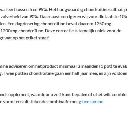
n worden als BSE-vrij.
varieert tussen 5 en 95%. Het hoogwaardig chondroïtine sulfaat-
ordt een sterke alkalische behandeling toegepast door middel van 
e zuiverheid van 90%. Daarnaast corrigeren wij voor die laatste 10
 uit te schakelen.
llen. Een dagdosering chondroïtine bevat daarom 1350 mg
1200 mg chondroïtine. Deze correctie is tamelijk uniek voor de
nderschreven dat het productieproces van deze chondroïtine veilig 
t wat op het etiket staat!
ang in gebruik. In sommige Europese landen wordt deze grondstof ge
Er is geen geval van BSE besmetting bekend door gebruik van prep
gebruik deze chondroïtine zelf ook.
ine adviseren om het product minimaal 3 maanden (1 pot) te eval
g. Twee potten chondroïtine gaan een half jaar mee, en zijn voldoe
and supplement, waardoor u zelf kunt bepalen of u het wilt combi
e vormt een uitstekende combinatie met
glucosamine
.