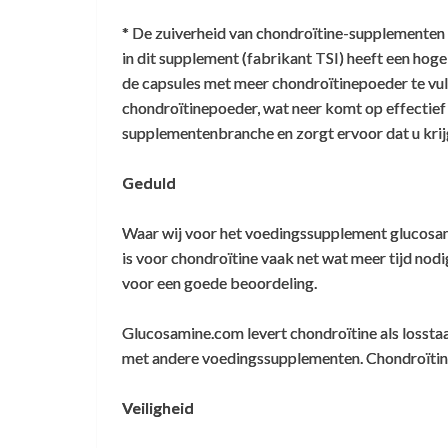
herkomst is van landen die officieel gezie
* De zuiverheid van chondroïtine-supplementen 
- Tijdens de productie van chondroïtine w
in dit supplement (fabrikant TSI) heeft een hog
weinige stoffen die in staat is BSE-prionen
de capsules met meer chondroïtinepoeder te vu
chondroïtinepoeder, wat neer komt op effectief 
- Audits door meerdere bedrijven hebben o
supplementenbranche en zorgt ervoor dat u krijg
- Deze kwaliteit chondroïtine is al heel l
systematische controle op bijwerkingen. 
Geduld
Niet dat het verder nog veel toevoegt: ik 
Waar wij voor het voedingssupplement glucosam
is voor chondroïtine vaak net wat meer tijd nodi
Kris
voor een goede beoordeling.
Glucosamine.com levert chondroïtine als lossta
met andere voedingssupplementen. Chondroïtin
Veiligheid