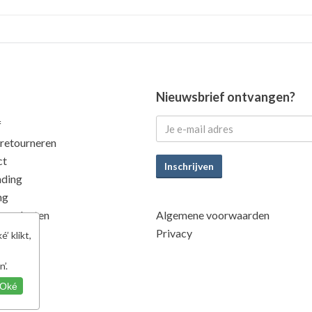
Nieuwsbrief ontvangen?
f
 retourneren
ct
Inschrijven
nding
ng
 producten
Algemene voorwaarden
eit
Privacy
’ klikt,
’.
Oké