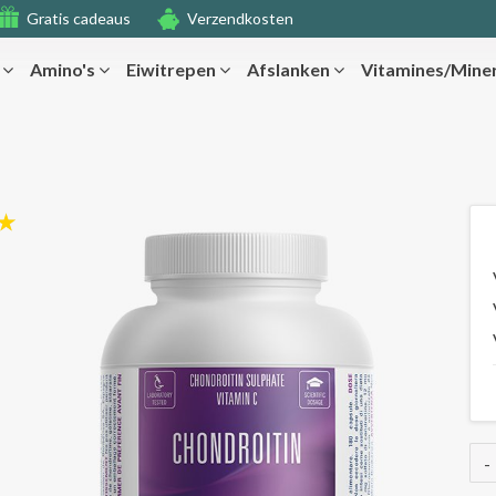
Gratis cadeaus
Verzendkosten
r
Amino's
Eiwitrepen
Afslanken
Vitamines/Mine
-