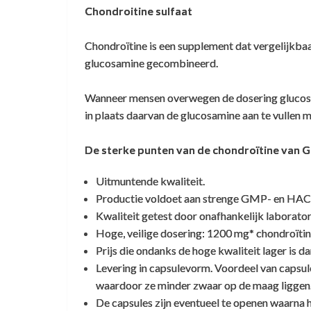
Chondroitine sulfaat
Chondroïtine is een supplement dat vergelijkba
Klant Vraag:
Geven goed advies
glucosamine gecombineerd.
Ik heb een vraag mbt het onderdeel Chondro
Wanneer mensen overwegen de dosering glucosa
Henriette Heijne
,
9 mei 2023
in plaats daarvan de glucosamine aan te vullen m
Vertrouwde website, geven goed advies en
De chondroitine die wij gebruiken kan gezi
natuurlijke supplementen.
specialist op dit gebied: Bioiberica. Deze 
De sterke punten van de chondroïtine van 
is!
Uitmuntende kwaliteit.
Voor wat betreft het gevaar van BSE kunn
Productie voldoet aan strenge GMP- en HAC
Kwaliteit getest door onafhankelijk laborato
- Chondroïtine is geen eiwit zoals prionen
Hoge, veilige dosering: 1200 mg* chondroïtine
Prijs die ondanks de hoge kwaliteit lager is da
- Chondroitine is verkregen door een en
Levering in capsulevorm. Voordeel van capsul
(geen detecteerbare bron van BSE infectie
waardoor ze minder zwaar op de maag liggen
- Het gebruikte kraakbeen komt van dier
De capsules zijn eventueel te openen waarna 