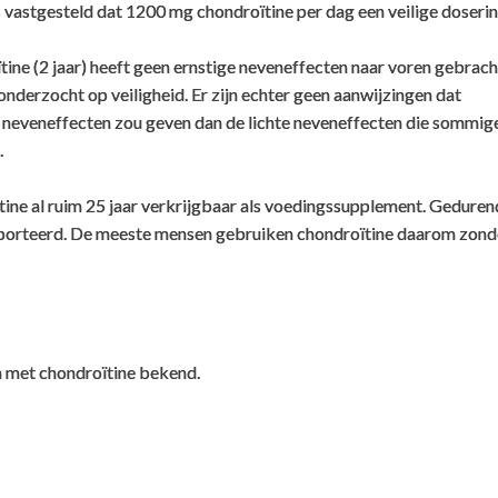
vastgesteld dat 1200 mg chondroïtine per dag een veilige dosering
ine (2 jaar) heeft geen ernstige neveneffecten naar voren gebrach
onderzocht op veiligheid. Er zijn echter geen aanwijzingen dat
neveneffecten zou geven dan de lichte neveneffecten die sommig
.
tine al ruim 25 jaar verkrijgbaar als voedingssupplement. Geduren
apporteerd. De meeste mensen gebruiken chondroïtine daarom zond
en met chondroïtine bekend.