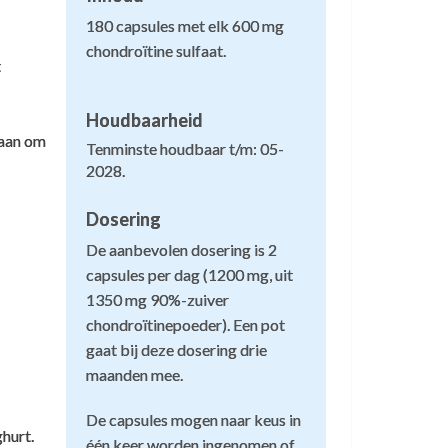
180 capsules met elk 600 mg
chondroïtine sulfaat.
t
Houdbaarheid
met de BSE ziekte? Is dit wel veilig.
 aan om
Tenminste houdbaar t/m: 05-
2028.
s. Het materiaal wordt gemaakt door de
meeste wetenschappelijke studies gebruikt
Dosering
De aanbevolen dosering is 2
capsules per dag (1200 mg, uit
denen:
1350 mg 90%-zuiver
aken).
chondroïtinepoeder). Een pot
gaat bij deze dosering drie
oort samen met melk tot categorie IV
maanden mee.
De capsules mogen naar keus in
n de FDA. Met andere woorden, de
hurt.
één keer worden ingenomen of