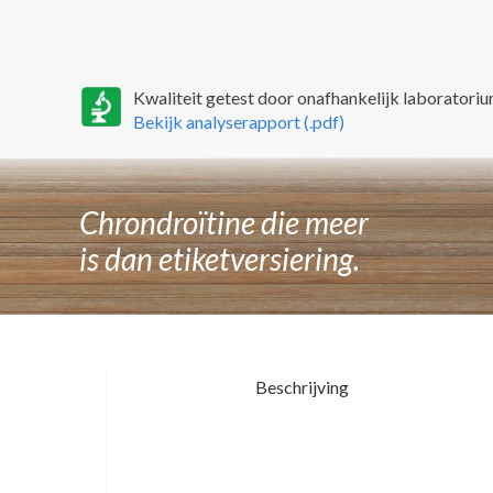
Kwaliteit getest door onafhankelijk laboratoriu
Bekijk analyserapport (.pdf)
Chrondroïtine die meer
is dan etiketversiering.
Beschrijving
BSE en het chondroitine extract.