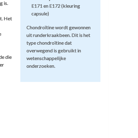
 is.
E171 en E172 (kleuring
capsule)
t. Het
Chondroïtine wordt gewonnen
e
uit runderkraakbeen. Dit is het
type chondroïtine dat
overwegend is gebruikt in
de die
wetenschappelijke
er
onderzoeken.