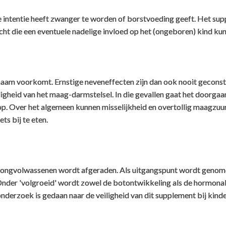
e intentie heeft zwanger te worden of borstvoeding geeft. Het sup
icht die een eventuele nadelige invloed op het (ongeboren) kind kun
lichaam voorkomt. Ernstige neveneffecten zijn dan ook nooit gecons
gheid van het maag-darmstelsel. In die gevallen gaat het doorgaan
e op. Over het algemeen kunnen misselijkheid en overtollig maagz
ts bij te eten.
jongvolwassenen wordt afgeraden. Als uitgangspunt wordt genomen
der 'volgroeid' wordt zowel de botontwikkeling als de hormonale
nderzoek is gedaan naar de veiligheid van dit supplement bij kin