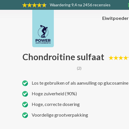
Waardering
9,4 na 2456 recensies
Eiwitpoede
Chondroitine sulfaat
(2)
Los te gebruiken of als aanvulling op glucosamine
Hoge zuiverheid (90%)
Hoge, correcte dosering
Voordelige grootverpakking