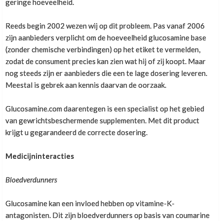
geringe hoeveelheid.
Buiten dit kan ik dus wel chondroitine of
Reeds begin 2002 wezen wij op dit probleem. Pas vanaf 2006
glucosamine nemen als preventief middel, aangezien
zijn aanbieders verplicht om de hoeveelheid glucosamine base
mijn gewrichten duidelijk niet zo sterk zijn?
(zonder chemische verbindingen) op het etiket te vermelden,
zodat de consument precies kan zien wat hij of zij koopt. Maar
nog steeds zijn er aanbieders die een te lage dosering leveren.
Meestal is gebrek aan kennis daarvan de oorzaak.
Alvast bedankt!
Glucosamine.com daarentegen is een specialist op het gebied
van gewrichtsbeschermende supplementen. Met dit product
Het is mijn visie dat er sprake is van locken van de
knie wanneer je de maximale gestrekte positie van
krijgt u gegarandeerd de correcte dosering.
het gewricht bereikt. Als je vervolgens ook nog de
dijbeensieren overmatig laat ontspannen verliest de
Medicijninteracties
knie stabiliteit. (De quadriceps en hamstrings zijn
belangrijke stabilisatoren voor de knie). Er komt dan
Bloedverdunners
teveel belasting op de gewrichtsbanden doordat zij
nu voor het grootste deel verantwoordelijke zijn
Glucosamine kan een invloed hebben op vitamine-K-
voor de stabiliteit van het gewricht.
antagonisten. Dit zijn bloedverdunners op basis van coumarine