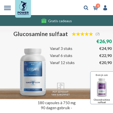
0
Gratis cadeaus
Verzendkosten
Glucosamine sulfaat
(7)
€26,90
€24,90
Vanaf 3 stuks
€22,90
Vanaf 6 stuks
€20,90
Vanaf 12 stuks
Bekijk ook
Chondroitine
180 capsules à 750 mg
sulfaat
90 dagen gebruik -