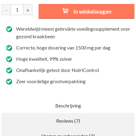
-
+
In winkelwagen
Wereldwijd meest gebruikte voedingssupplement voor
gezond kraakbeen
Correcte, hoge dosering van 1500 mg per dag
Hoge kwaliteit, 99% zuiver
Onafhankelijk getest door NutriControl
Zeer voordelige grootverpakking
Beschrijving
Reviews (7)
Als antwoord op de vragen van D
1
Nieuwe recensie schrijven
Vragen en antwoorden (2)