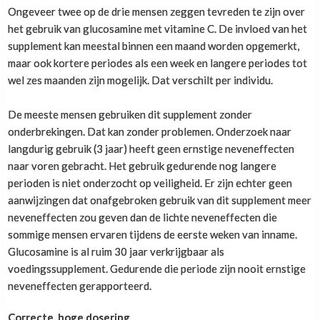
Ongeveer twee op de drie mensen zeggen tevreden te zijn over
het gebruik van glucosamine met vitamine C. De invloed van het
Tijdens duursport
Daarnaast is het raadzaam een deskundige te laten
supplement kan meestal binnen een maand worden opgemerkt,
kijken naar je trainingsprogramma en naar de
maar ook kortere periodes als een week en langere periodes tot
uitvoering van je oefeningen. Misschien schuilt het
wel zes maanden zijn mogelijk. Dat verschilt per individu.
Steffan
,
25 april 2023
probleem on een oefening waarmee je de knie
overbelast.
Goede ondersteuning tijdens duursport
De meeste mensen gebruiken dit supplement zonder
onderbrekingen. Dat kan zonder problemen. Onderzoek naar
langdurig gebruik (3 jaar) heeft geen ernstige neveneffecten
Uitermate goed
Veel mensen krijgen knieklachten wanneer ze de knie
naar voren gebracht. Het gebruik gedurende nog langere
tijdens een squatoefening of bij uitvalspassen te ver
perioden is niet onderzocht op veiligheid. Er zijn echter geen
naar voren laten komen. Voor dit type oefeningen
aanwijzingen dat onafgebroken gebruik van dit supplement meer
Frank Van Diejen
,
1 september 2022
geldt de volgende regel: trek een denkbeeldige lijn
neveneffecten zou geven dan de lichte neveneffecten die
Prijs kwaliteitverhouding uitermate goed
van de knie naar de voet en laat de knieschijf niet
sommige mensen ervaren tijdens de eerste weken van inname.
voorbij je tenen komen.
Glucosamine is al ruim 30 jaar verkrijgbaar als
voedingssupplement. Gedurende die periode zijn nooit ernstige
Heel tevreden altijd
neveneffecten gerapporteerd.
Er zijn mensen die deze regel kennen, maar deze
Correcte, hoge dosering