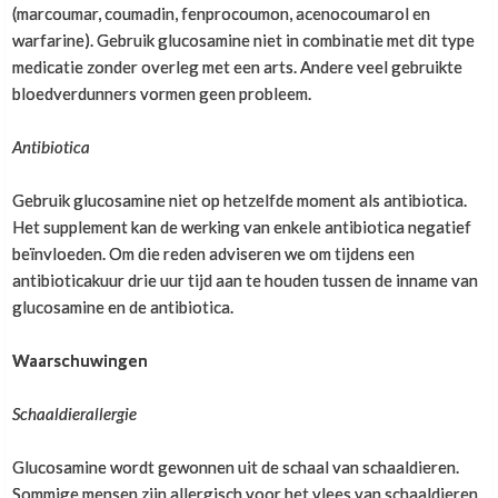
(marcoumar, coumadin, fenprocoumon, acenocoumarol en
warfarine). Gebruik glucosamine niet in combinatie met dit type
medicatie zonder overleg met een arts. Andere veel gebruikte
Als je met min of meer gestrekte benen staat aan het
eind van een squatbeweging, dan is dit voor veel
bloedverdunners vormen geen probleem.
mensen nog geen gelockte positie. Vaak kan je nog
net wat verder doorstrekken. Een instructeur zal dit
Antibiotica
echter vaak toch aanmerken als gelockt. Het verschil
is heel moeilijk te zien. Je kan het vooral voelen.
Gebruik glucosamine niet op hetzelfde moment als antibiotica.
Het supplement kan de werking van enkele antibiotica negatief
beïnvloeden. Om die reden adviseren we om tijdens een
antibioticakuur drie uur tijd aan te houden tussen de inname van
Zolang je niet volledig uitstrekt, zullen kleine
glucosamine en de antibiotica.
bewegingen opgevangen worden door kleine
corrigerende bewegingen van je spieren (hamstrings
Waarschuwingen
+ quadriceps). De spieren blijven dan actief voor de
stabiliteit zorgen.
Schaaldierallergie
Glucosamine wordt gewonnen uit de schaal van schaaldieren.
Of in jouw geval je knieën inderdaad niet zo sterk
Sommige mensen zijn allergisch voor het vlees van schaaldieren.