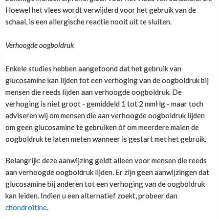
zijn, kan ik niet beoordelen. Als er geen sprake is van
Hoewel het vlees wordt verwijderd voor het gebruik van de
kraakbeenschade, dan zou ik als ondersteunende
schaal, is een allergische reactie nooit uit te sluiten.
maatregel alleen chondroitine gebruiken. Eén
capsule per dag is voldoende.
Verhoogde oogboldruk
Enkele studies hebben aangetoond dat het gebruik van
Een andere optie is ASU Forte. Er zijn aanwijzingen
glucosamine kan lijden tot een verhoging van de oogboldruk bij
dat ASU het kraakbeen steviger / stugger maakt
mensen die reeds lijden aan verhoogde oogboldruk. De
door een verhoogde aanmaak van collageen in het
verhoging is niet groot - gemiddeld 1 tot 2 mmHg - maar toch
kraakbeen.
adviseren wij om mensen die aan verhoogde oogboldruk lijden
om geen glucosamine te gebruiken óf om meerdere malen de
oogboldruk te laten meten wanneer is gestart met het gebruik.
ASU Forte vind je hier:
Belangrijk: deze aanwijzing geldt alleen voor mensen die reeds
http://www.glucosamine.com/nl/asu-forte-avovida-
aan verhoogde oogboldruk lijden. Er zijn geen aanwijzingen dat
10
glucosamine bij anderen tot een verhoging van de oogboldruk
kan leiden. Indien u een alternatief zoekt, probeer dan
Op verzoek kan ASU Forte ook via Power
chondroïtine
.
Supplements besteld worden.