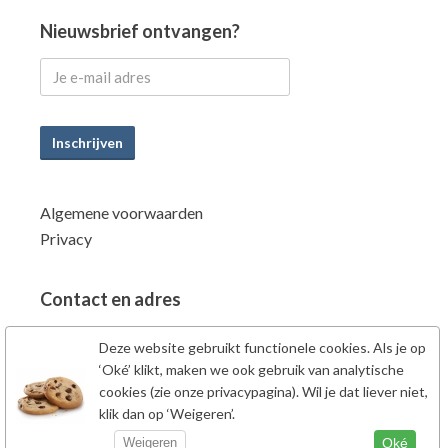
Nieuwsbrief ontvangen?
Inschrijven
Algemene voorwaarden
Privacy
Contact en adres
Power Supplements BV
Deze website gebruikt functionele cookies. Als je op
Fahrenheitstraat 7
‘Oké’ klikt, maken we ook gebruik van analytische
6662PZ Elst Gld
cookies (zie onze privacypagina). Wil je dat liever niet,
klik dan op ‘Weigeren’.
Nederland
Tel: 0481-707138
Oké
Weigeren