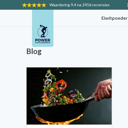
Waardering
9,4 na 2456 recensies
Eiwitpoede
Blog