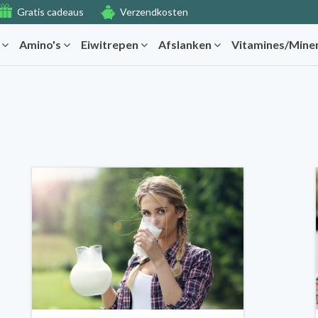
Gratis cadeaus
Verzendkosten
r
Amino's
Eiwitrepen
Afslanken
Vitamines/Mine