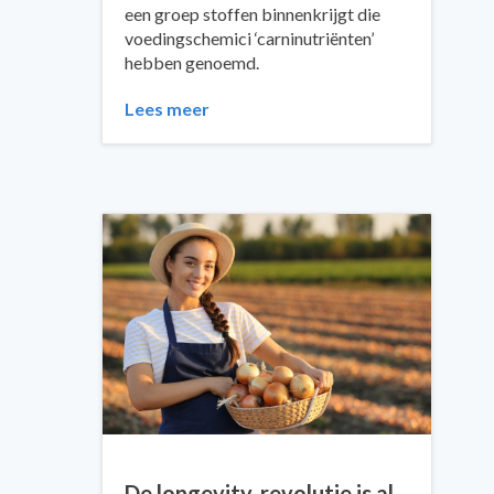
een groep stoffen binnenkrijgt die
voedingschemici ‘carninutriënten’
hebben genoemd.
Lees meer
De longevity-revolutie is al